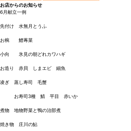
お店からのお知らせ
6月献立一例

先付け　水無月とうふ

お椀　　鱧蓴菜

小向　　氷見の朝どれカワハギ

お造り　赤貝　しまエビ　細魚

凌ぎ　蒸し寿司　毛蟹

　　　お寿司3種　鯖　平目　赤いか

煮物　地物野菜と鴨の治部煮

焼き物　庄川の鮎
