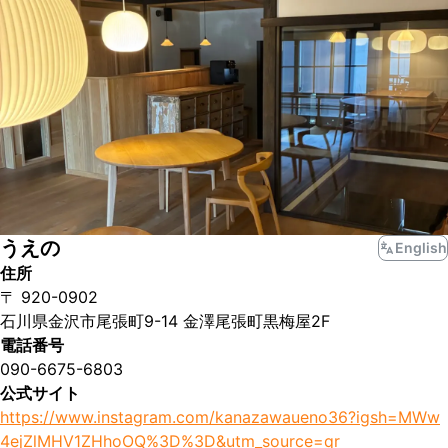
うえの
English
住所
〒 920-0902
石川県金沢市尾張町9-14 金澤尾張町黒梅屋2F
電話番号
090-6675-6803
公式サイト
https://www.instagram.com/kanazawaueno36?igsh=MWw
4ejZlMHV1ZHhoOQ%3D%3D&utm_source=qr