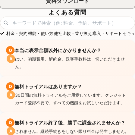
資料ダウンロード
よくある質問
料金・契約
機能・使い方
他社比較・乗り換え
導入・サポート
セキ
本当に表示金額以外にかかりませんか？
Q
A
はい。初期費用、解約金、送客手数料は一切いただきませ
ん。
無料トライアルはありますか？
Q
A
30日間の無料トライアルをご用意しています。クレジット
カード登録不要で、すべての機能をお試しいただけます。
無料トライアル終了後、勝手に課金されませんか？
Q
A
されません。継続手続きをしない限り料金は発生しません。