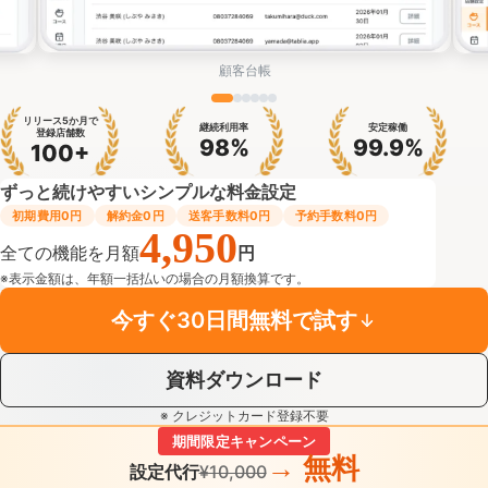
顧客台帳
リリース5か月で
継続利用率
安定稼働
登録店舗数
98%
99.9%
100+
ずっと続けやすいシンプルな料金設定
初期費用0円
解約金0円
送客手数料0円
予約手数料0円
4,950
全ての機能を月額
円
※表示金額は、年額一括払いの場合の月額換算です。
今すぐ30日間無料で試す
資料ダウンロード
※ クレジットカード登録不要
期間限定キャンペーン
→ 無料
設定代行
¥10,000