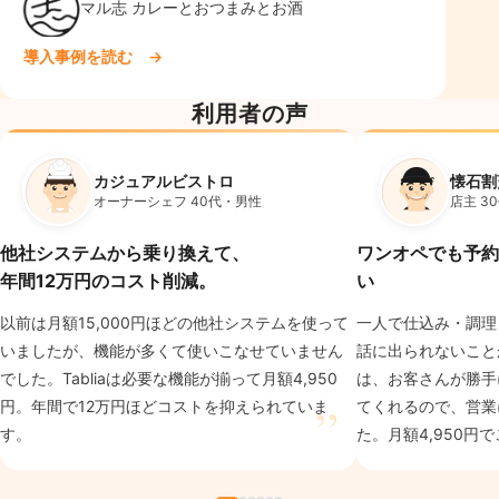
マル志 カレーとおつまみとお酒
導入事例を読む →
利用者の声
カジュアルビストロ
懐石割
オーナーシェフ 40代・男性
店主 3
他社システムから乗り換えて、
ワンオペでも予約
年間12万円のコスト削減。
い
以前は月額15,000円ほどの他社システムを使って
一人で仕込み・調理
いましたが、機能が多くて使いこなせていません
話に出られないことが
でした。Tabliaは必要な機能が揃って月額4,950
は、お客さんが勝手
”
円。年間で12万円ほどコストを抑えられていま
てくれるので、営業
す。
た。月額4,950円