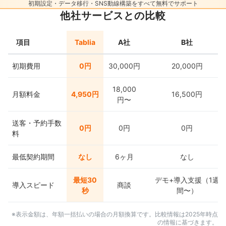
初期設定・データ移行・SNS動線構築をすべて無料でサポート
他社サービスとの比較
項目
Tablia
A社
B社
初期費用
0円
30,000円
20,000円
18,000
月額料金
4,950円
16,500円
円〜
送客・予約手数
0円
0円
0円
料
最低契約期間
なし
6ヶ月
なし
最短30
デモ+導入支援（1週
導入スピード
商談
秒
間〜）
※表示金額は、年額一括払いの場合の月額換算です。比較情報は2025年時点
の情報に基づきます。