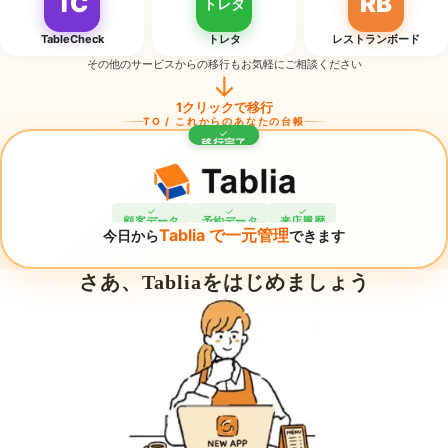
TC
RB
トレタ
TableCheck
トレタ
レストランボード
その他のサービスからの移行もお気軽にご相談ください
↓
1クリックで移行
TO / これからのあなたの台帳
✓
移行完了
✓
✓
✓
顧客データ
予約データ
来店履歴
Tablia で一元管理
今日から
できます
さあ、Tabliaをはじめましょう