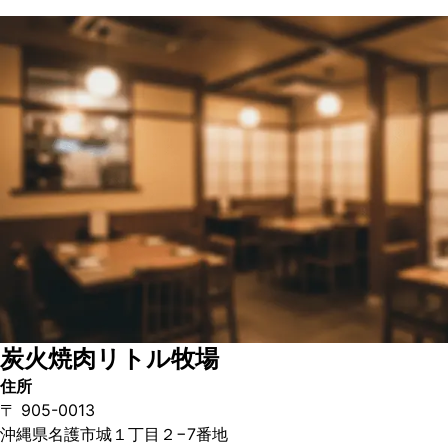
炭火焼肉リトル牧場
住所
〒 905-0013
沖縄県名護市城１丁目２−7番地