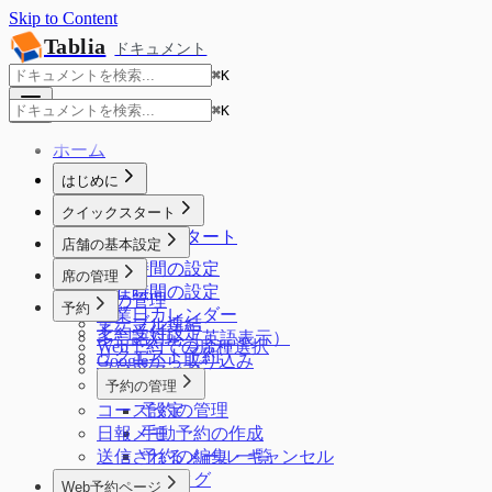
Skip to Content
Tablia
ドキュメント
⌘
K
⌘
K
ホーム
はじめに
はじめに
クイックスタート
クイックスタート
店舗の基本設定
営業時間の設定
席の管理
滞在時間の設定
席の管理
予約
営業日カレンダー
テーブル連結
予約受付設定
多言語対応（英語表示）
Web予約での席種選択
リクエスト予約
Googleから取り込み
フロアマップ
予約の管理
コース設定
予約の管理
日報メモ
手動予約の作成
送信されるメール一覧
予約の編集・キャンセル
予約タグ
Web予約ページ