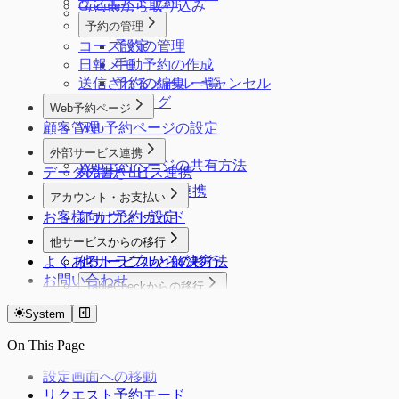
リクエスト予約
Googleから取り込み
フロアマップ
予約の管理
コース設定
予約の管理
日報メモ
手動予約の作成
送信されるメール一覧
予約の編集・キャンセル
予約タグ
Web予約ページ
顧客管理
Web予約ページの設定
カスタム質問
外部サービス連携
Web予約ページの共有方法
データの書き出し
外部サービス連携
食べログノート連携
アカウント・お支払い
お客様向け予約ガイド
アカウント設定
料金・お支払い
他サービスからの移行
よくあるトラブルと解決方法
他サービスからの移行
お問い合わせ
TableCheckからの移行
トレタからの移行
TableCheckからの移行
System
レストランボードからの移行
On This Page
設定画面への移動
リクエスト予約モード