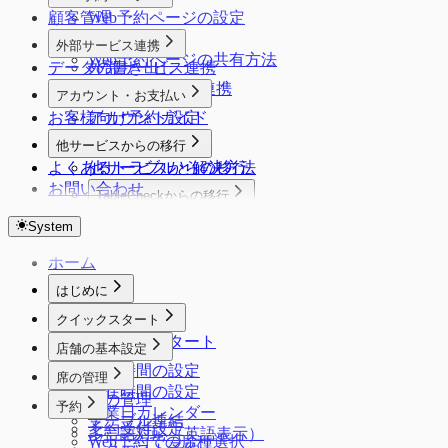
顧客管理
Web予約ページの設定
カスタム質問
外部サービス連携
Web予約ページの共有方法
データの書き出し
外部サービス連携
食べログノート連携
アカウント・お支払い
お客様向け予約ガイド
アカウント設定
料金・お支払い
他サービスからの移行
よくあるトラブルと解決方法
他サービスからの移行
お問い合わせ
TableCheckからの移行
トレタからの移行
TableCheckからの移行
System
レストランボードからの移行
ホーム
はじめに
はじめに
クイックスタート
クイックスタート
店舗の基本設定
営業時間の設定
席の管理
滞在時間の設定
席の管理
予約
営業日カレンダー
テーブル連結
予約受付設定
多言語対応（英語表示）
Web予約での席種選択